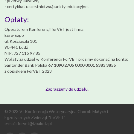
- przerwy kawowe,
- certyfikat uczestnictwa/punkty edukacyjne.
Opłaty:
Operatorem Konferencji forVET jest firma:
Euro-Expo
ul. Kościuszki 101
90-441 Łódź
NIP: 727 115 97 85
Wpłaty za udział w Konferencji ForVET prosimy dokonać na konto:
Santander Bank Polska
67 1090 2705 0000 0001 5383 3855
z dopiskiem ForVET 2023
Zapraszamy do udziału.
© 2023 VI Konferencja Weterynaryjna Chorób Małych i
Egzotycznych Zwierząt "forVET"
e-mail:
forvet@izbalodz.pl