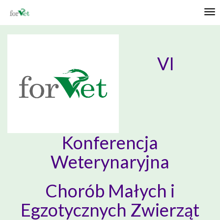
Tog
nav
VI
Konferencja
Weterynaryjn
a
Chorób Małych i
Egzotycznych Zwierząt